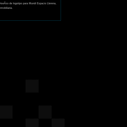
iseÃ±o de logotipo para Mundi Espacio Llerena,
mobiliaria.