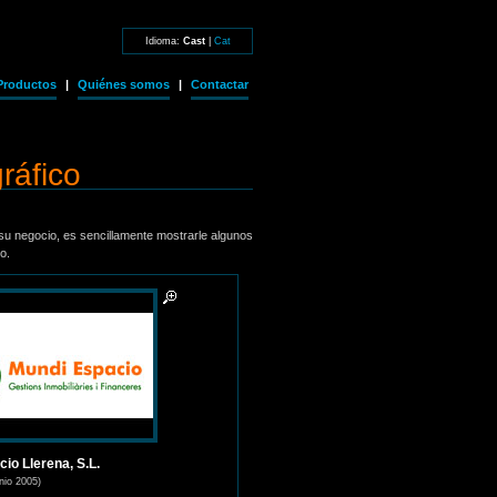
Idioma:
Cast
|
Cat
Productos
|
Quiénes somos
|
Contactar
ráfico
u negocio, es sencillamente mostrarle algunos
o.
io Llerena, S.L.
unio 2005)