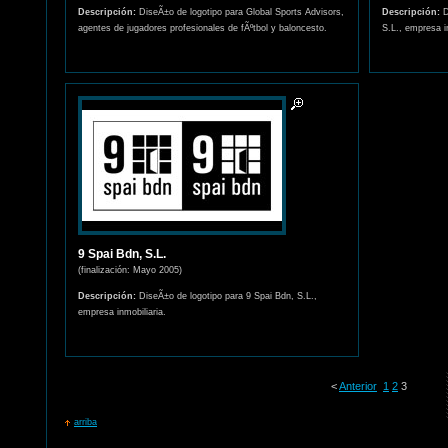
Descripción:
DiseÃ±o de logotipo para Global Sports Advisors,
Descripción:
D
agentes de jugadores profesionales de fÃºtbol y baloncesto.
S.L., empresa in
9 Spai Bdn, S.L.
(finalización: Mayo 2005)
Descripción:
DiseÃ±o de logotipo para 9 Spai Bdn, S.L.,
empresa inmobiliaria.
<
Anterior
1
2
3
arriba