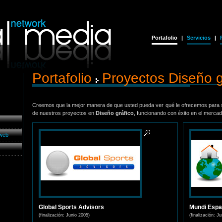
Portafolio
|
Servicios
|
Portafolio
Proyectos Diseño g
Creemos que la mejor manera de que usted pueda ver qué le ofrecemos para s
de nuestros proyectos en
Diseño gráfico
, funcionando con éxito en el mercad
 web
Global Sports Advisors
Mundi Espac
(finalización: Junio 2005)
(finalización: J