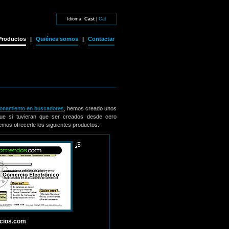
Idioma:
Cast
|
Cat
Productos
|
Quiénes somos
|
Contactar
ionamiento en buscadores
, hemos creado unos
ue si tuvieran que ser creados desde cero
os ofrecerle los siguientes productos:
cios.com