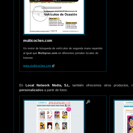
multicoches.com
Un motor de búsqueda de vehículos de segunda mano repartido
al igual que
Multipiso.com
en diferentes portales locales de
Internet.
www.multicoches.com
En
Local Network Media, S.L.
también ofrecemos otros productos, 
personalizados
a partir de fotos: