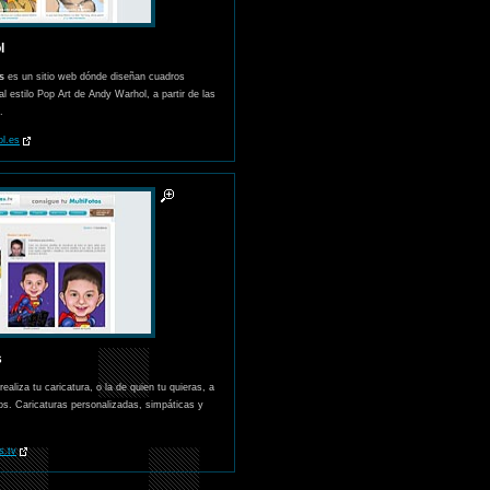
l
s
es un sitio web dónde diseñan cuadros
l estilo Pop Art de Andy Warhol, a partir de las
.
l.es
s
realiza tu caricatura, o la de quien tu quieras, a
otos. Caricaturas personalizadas, simpáticas y
s.tv