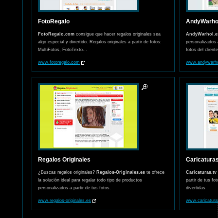
FotoRegalo
AndyWarho
FotoRegalo.com
consigue que hacer regalos originales sea
AndyWarhol.e
algo especial y divertido. Regalos originales a partir de fotos:
personalizados a
MultiFotos, FotoTexto…
fotos del cliente
www.fotoregalo.com
www.andywarho
Regalos Originales
Caricatura
¿Buscas regalos originales?
Regalos-Originales.es
te ofrece
Caricaturas.tv
la solución ideal para regalar todo tipo de productos
partir de tus f
personalizados a partir de tus fotos.
divertidas.
www.regalos-originales.es
www.caricatura