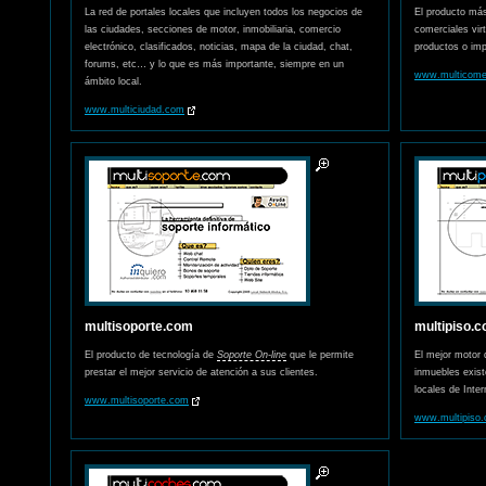
La red de portales locales que incluyen todos los negocios de
El producto más
las ciudades, secciones de motor, inmobiliaria, comercio
comerciales vir
electrónico, clasificados, noticias, mapa de la ciudad, chat,
productos o im
forums, etc… y lo que es más importante, siempre en un
www.multicome
ámbito local.
www.multiciudad.com
multisoporte.com
multipiso.
El producto de tecnología de
Soporte On-line
que le permite
El mejor motor 
prestar el mejor servicio de atención a sus clientes.
inmuebles exist
locales de Inter
www.multisoporte.com
www.multipiso