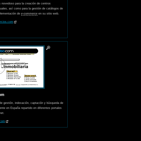
 novedoso para la creación de centros
tuales, así como para la gestión de catálogos de
plementación de
e-commerce
en su sitio web.
rcios.com
com
de gestión, indexación, captación y búsqueda de
ente en España repartido en diferentes portales
net.
.com