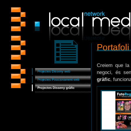
Portafoli
Creiem que la 
Projectes Disseny web
negoci, és sen
gràfic
, funcion
Projectes Posicionament web
Projectes Disseny gràfic