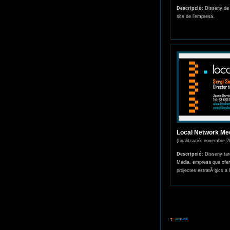
Descripció:
Disseny de "
site de l'empresa.
Local Network Me
(finalització: novembre 2
Descripció:
Disseny targ
Media, empresa que ofer
projectes estratÃ¨gics a 
amunt