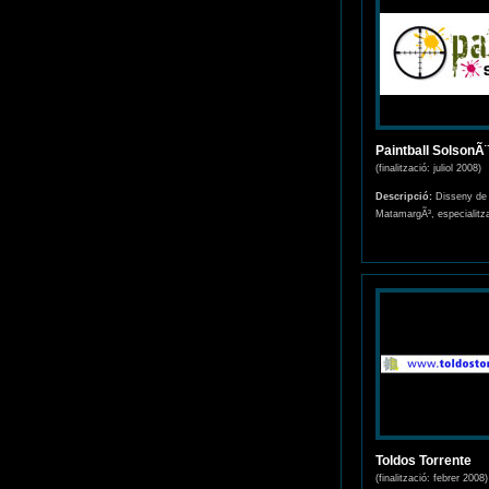
Paintball SolsonÃ
(finalització: juliol 2008)
Descripció:
Disseny de l
MatamargÃ³, especialitza
Toldos Torrente
(finalització: febrer 2008)