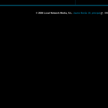
© 2026
Local Network Media, S.L.
Jaume Borràs 18, principal
-
089