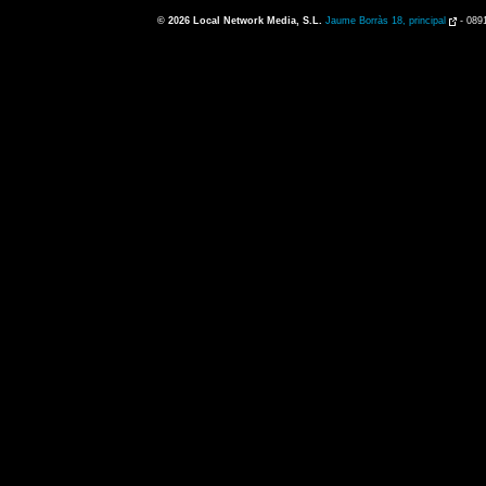
© 2026
Local Network Media, S.L.
Jaume Borràs 18, principal
-
089