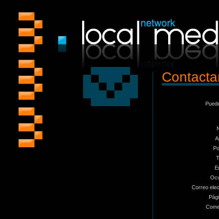
Contacta
Puede
A
Po
T
E
Ocu
Correo elec
Pág
Come