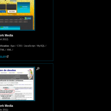
ork Media
ril 2012)
ilizadas:
Ajax / CSS / JavaScript / MySQL /
HTML / XML /
os.org
ork Media
lio 2011)