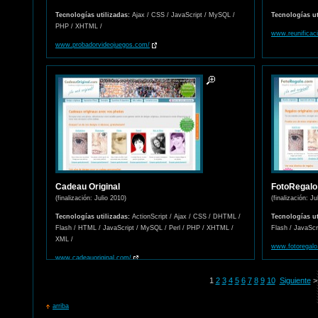
Tecnologías utilizadas:
Ajax / CSS / JavaScript / MySQL /
Tecnologías ut
PHP / XHTML /
www.reunificac
www.probadorvideojuegos.com/
Cadeau Original
FotoRegalo
(finalización: Julio 2010)
(finalización: Ju
Tecnologías utilizadas:
ActionScript / Ajax / CSS / DHTML /
Tecnologías ut
Flash / HTML / JavaScript / MySQL / Perl / PHP / XHTML /
Flash / JavaSc
XML /
www.fotoregalo
www.cadeauoriginal.com/
1
2
3
4
5
6
7
8
9
10
Siguiente
>
arriba