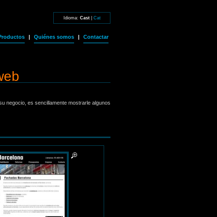
Idioma:
Cast
|
Cat
Productos
|
Quiénes somos
|
Contactar
web
u negocio, es sencillamente mostrarle algunos