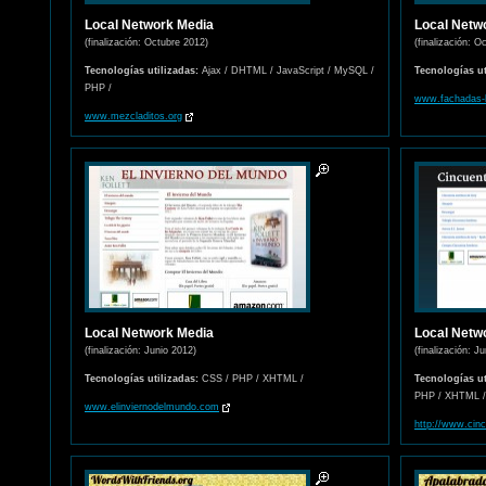
Local Network Media
Local Netw
(finalización: Octubre 2012)
(finalización: O
Tecnologías utilizadas:
Ajax / DHTML / JavaScript / MySQL /
Tecnologías ut
PHP /
www.fachadas-
www.mezcladitos.org
Local Network Media
Local Netw
(finalización: Junio 2012)
(finalización: J
Tecnologías utilizadas:
CSS / PHP / XHTML /
Tecnologías ut
PHP / XHTML /
www.elinviernodelmundo.com
http://www.cin