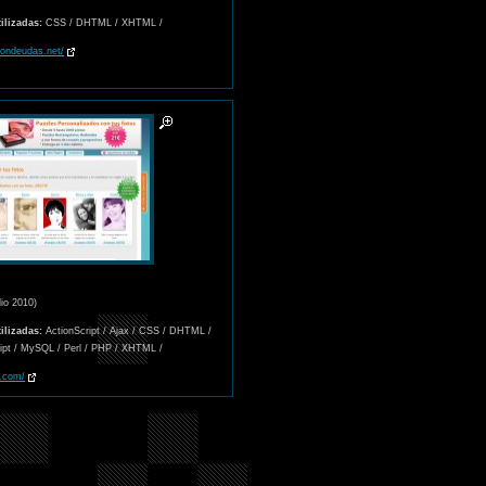
ilizadas:
CSS / DHTML / XHTML /
iondeudas.net/
lio 2010)
ilizadas:
ActionScript / Ajax / CSS / DHTML /
ript / MySQL / Perl / PHP / XHTML /
.com/