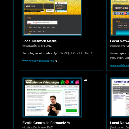
Local Network Media
Local Netw
(finalización: Mayo 2012)
(finalización: Ab
Tecnologías utilizadas:
Ajax / MySQL / PHP / XHTML /
Tecnologías ut
Perl / PHP / X
www.wordswithfriends.org
www.apalabrad
Evolis Centro de FormaciÃ³n
Local Netw
(finalización: Marzo 2012)
(finalización: Ju