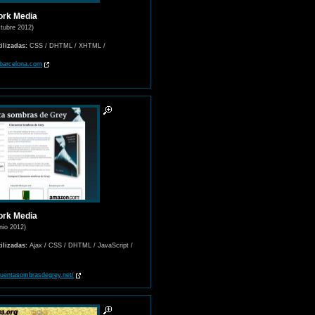
ork Media
ctubre 2012)
ilizadas:
CSS / DHTML / XHTML /
barcelona.com
ork Media
unio 2012)
ilizadas:
Ajax / CSS / DHTML / JavaScript /
cuentasombrasdegrey.net/