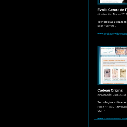
Evolis Centro de 
(finalización: Marzo 2012
Tecnologías utilizadas
PHP / XHTML /
www.probadorvideojueg
Cadeau Original
(finalización: Julio 2010)
Tecnologías utilizadas
Flash / HTML / JavaScri
XML /
www.cadeauoriginal.com