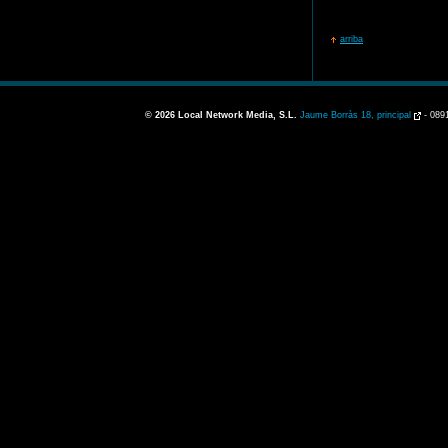
arriba
© 2026
Local Network Media, S.L.
Jaume Borràs 18, principal
-
089