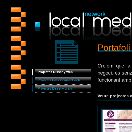
Portafoli
Creiem que la 
Projectes Disseny web
negoci, és senz
funcionant amb 
Projectes Posicionament web
Projectes Disseny gràfic
Veure projectes