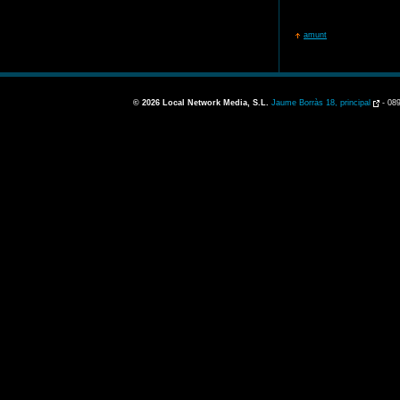
amunt
© 2026
Local Network Media, S.L.
Jaume Borràs 18, principal
-
089