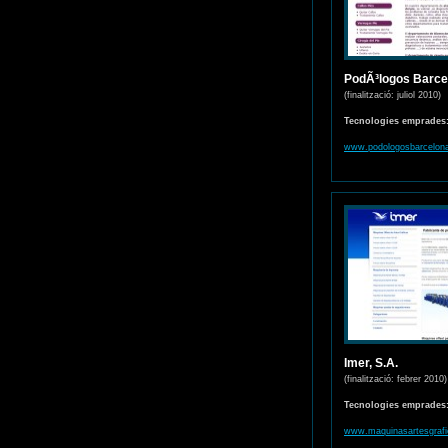
PodÃ³logos Barce
(finalització: juliol 2010)
Tecnologies emprades
www.podologosbarcelona
Imer, S.A.
(finalització: febrer 2010)
Tecnologies emprades
www.maquinasartesgrafi