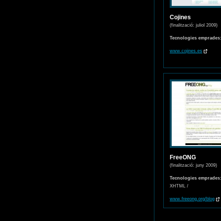
Cojines
(finalització: juliol 2009)
Tecnologies emprades
www.cojines.es
FreeONG
(finalització: juny 2009)
Tecnologies emprades
XHTML /
www.freeong.org/blog