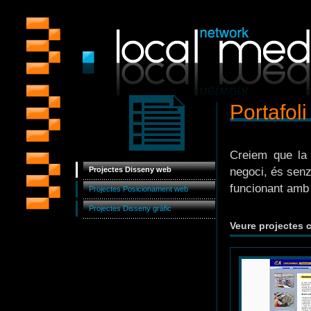
Portafoli
Creiem que la 
Projectes Disseny web
negoci, és senz
funcionant amb 
Projectes Posicionament web
Projectes Disseny gràfic
Veure projectes