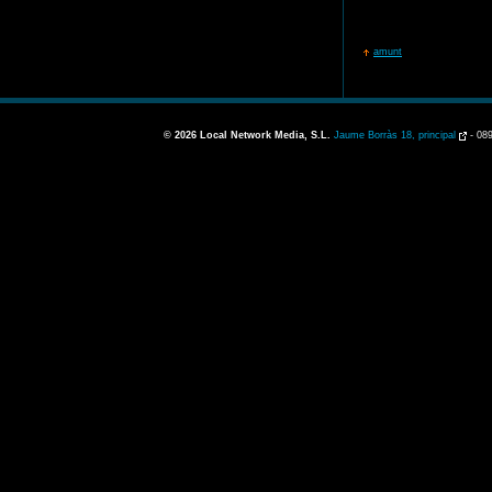
amunt
© 2026
Local Network Media, S.L.
Jaume Borràs 18, principal
-
089