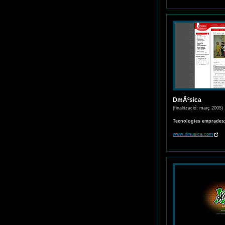
DmÃºsica
(finalització: març 2005)
Tecnologies emprades
www.dmusica.com