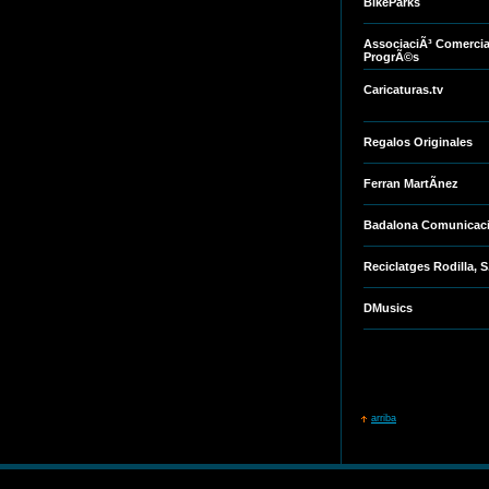
BikeParks
AssociaciÃ³ Comercia
ProgrÃ©s
Caricaturas.tv
Regalos Originales
Ferran MartÃ­nez
Badalona Comunicaci
Reciclatges Rodilla, S
DMusics
arriba