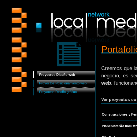
Portafoli
Creemos que la
Proyectos Diseño web
negocio, es se
web
, funcionan
Proyectos Posicionamiento web
Proyectos Diseño gráfico
Ver proyectos 
Construcciones y Fer
PlanchisterÃ­a Indust